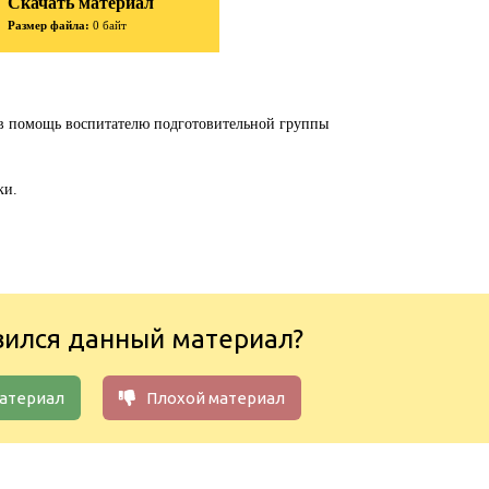
Скачать материал
Размер файла:
0 байт
 в помощь воспитателю подготовительной группы
ки.
вился данный материал?
атериал
Плохой материал