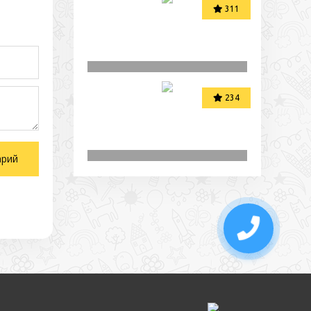
311
234