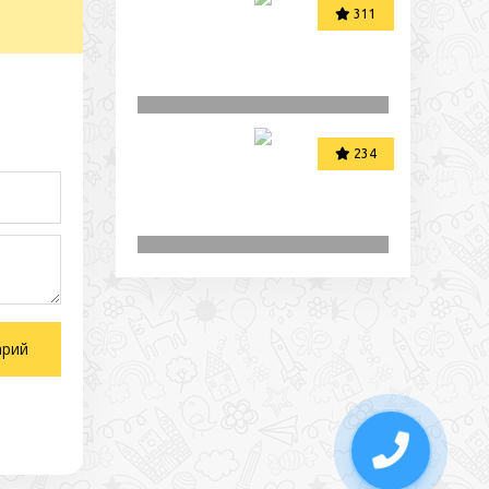
311
234