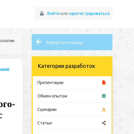
Войти
или
зарегистрироваться
нологии
Вернуться назад
Категории разработок
нной
Презентации
Обмен опытом
ого-
Сценарии
с
Статьи