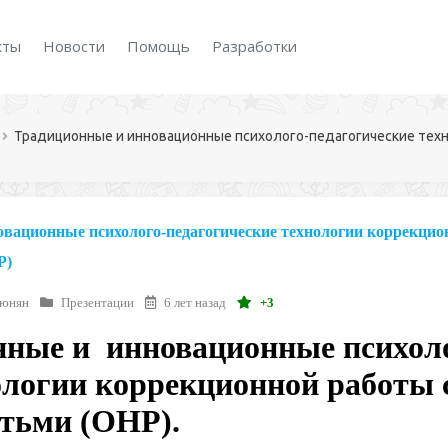
кты
Новости
Помощь
Разработки
Традиционные и инновационные психолого-педагогические тех
вационные психолого-педагогические технологии коррекцио
Р)
тюнян
Презентации
6 лет назад
+3
нные и
инновационные психол
ологии коррекционной работы 
етьми (ОНР).