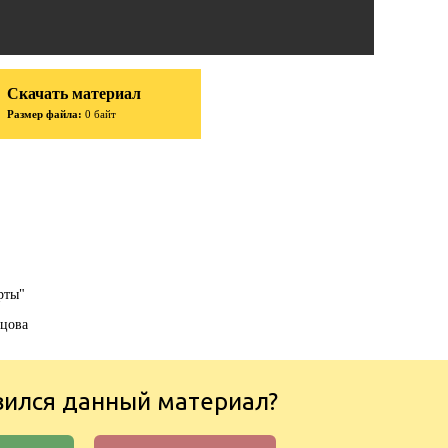
Скачать материал
Размер файла:
0 байт
рты"
вцова
вился данный материал?