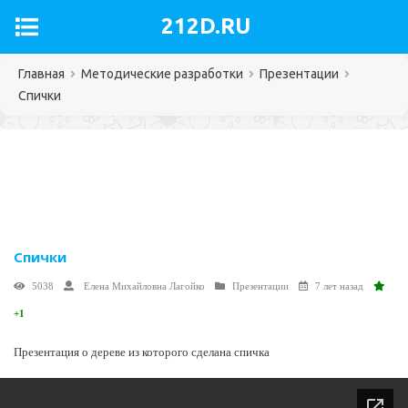
212D.RU
Главная
Методические разработки
Презентации
Спички
Спички
5038
Елена Михайловна Лагойко
Презентации
7 лет назад
+1
Презентация о дереве из которого сделана спичка