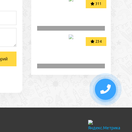
311
234