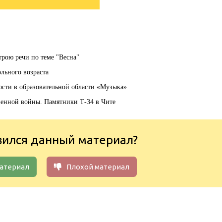
трою речи по теме "Весна"
ольного возраста
ости в образовательной области «Музыка»
венной войны. Памятники Т-34 в Чите
вился данный материал?
атериал
Плохой материал