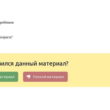
 ребёнком
возраста"
вился данный материал?
атериал
Плохой материал