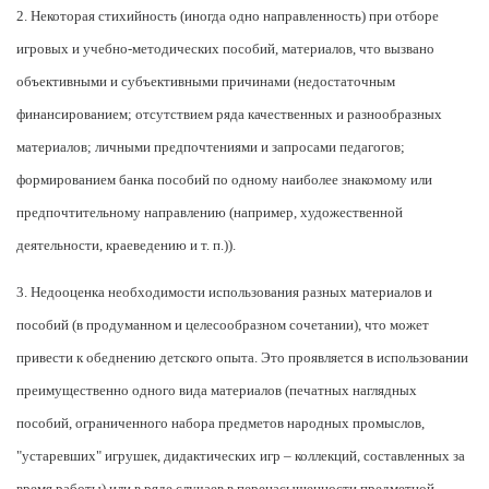
2. Некоторая стихийность (иногда одно направленность) при отборе
игровых и учебно-методических пособий, материалов, что вызвано
объективными и субъективными причинами (недостаточным
финансированием; отсутствием ряда качественных и разнообразных
материалов; личными предпочтениями и запросами педагогов;
формированием банка пособий по одному наиболее знакомому или
предпочтительному направлению (например, художественной
деятельности, краеведению и т. п.)).
3. Недооценка необходимости использования разных материалов и
пособий (в продуманном и целесообразном сочетании), что может
привести к обеднению детского опыта. Это проявляется в использовании
преимущественно одного вида материалов (печатных наглядных
пособий, ограниченного набора предметов народных промыслов,
"устаревших" игрушек, дидактических игр – коллекций, составленных за
время работы) или в ряде случаев в перенасыщенности предметной