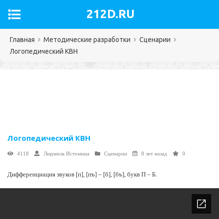
212D.RU
Главная
Методические разработки
Сценарии
Логопедический КВН
Логопедический КВН
4118
Людмила Истомина
Сценарии
8 лет назад
0
Дифференциация звуков [п], [пъ] – [б], [бъ], букв П – Б.