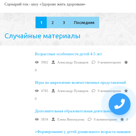
Сценарий ток - шоу «Здорово жить здоровым»
1
2
3
Последняя
Случайные материалы
Возрастные особенности детей 4-5 лет
3962
Александр Пушкарев
0 комментариев
0
Игры на закрепление количественных представлений
4785
Александр Пушкарев
0 комментариев
0
Дополнительная образовательная деятельность
«Умелые ручки» Квиллинг
3834
Елена Винокурова
0 комментариев
0
«Формирование у детей дошкольного возраста навыков